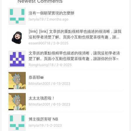
Newest Comments
沒有一個願望實現的怎麼辦
larrylai19 /
2 months ago
[link] [link] 文章抓的重點很精華也描述的很清晰，讓我
這初學者清楚了解。頁面小互動也很驚喜很有趣，謝謝
你的分享~
essen900718 /
2-9-2025
文章抓的重點很精華也描述的很清晰，讓我這初學者清
楚了解。頁面小互動也很驚喜很有趣，謝謝你的分享~
RongHuang118 /
2-6-2025
恭喜耶🫨
Mitrofan2001 /
6-15-2023
太太太強惹啦！
Mitrofan2001 /
6-15-2023
博主很厉害呀 NB
larrylai19 /
5-2-2023