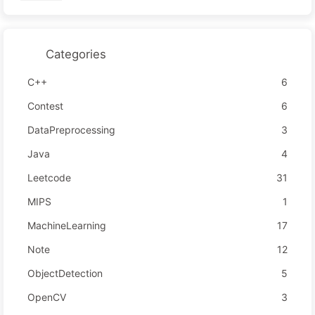
Categories
C++
6
Contest
6
DataPreprocessing
3
Java
4
Leetcode
31
MIPS
1
MachineLearning
17
Note
12
ObjectDetection
5
OpenCV
3