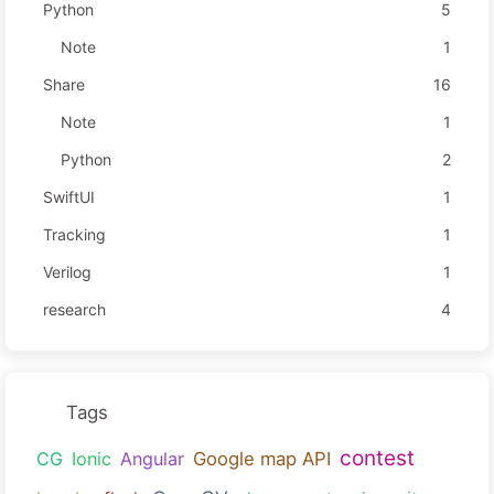
Python
5
Note
1
Share
16
Note
1
Python
2
SwiftUI
1
Tracking
1
Verilog
1
research
4
Tags
contest
CG
Ionic
Angular
Google map API