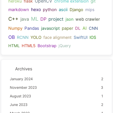
OpenCV
heroku
flask
chrome extension
git
hexo
markdown
python
ascii
Django
mips
ML
C++
java
DP
project
json
web crawler
AI
Numpy
Pandas
javascript
paper
DL
CNN
OB
RCNN
YOLO
face alignment
SwiftUI
IOS
HTML
HTML5
Bootstrap
jQuery
Archives
January 2024
2
November 2023
3
August 2023
1
June 2023
2