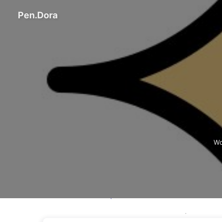
Pen.Dora
Wo