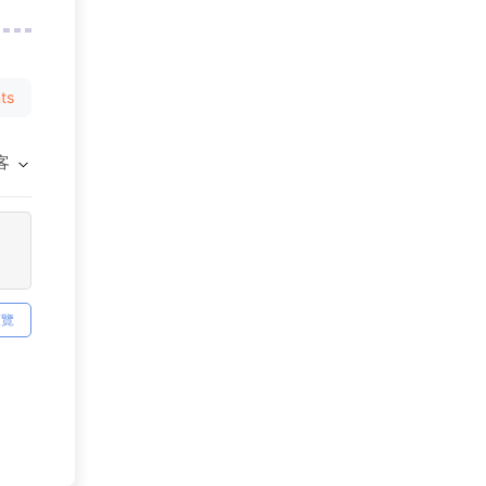
ts
客
預覽