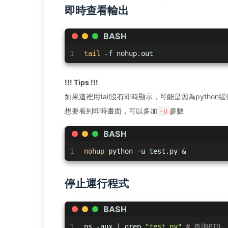
即時查看輸出
BASH
1
tail
 -f nohup.out
!!! Tips !!!
如果這裡用tail沒有即時顯示，可能是因為pytho
想要看到即時畫面，可以多加
參數
-u
BASH
1
nohup
 python -u test.py &
停止運行程式
BASH
1
ps -aux | grep 
"test.py"
# 查詢PID