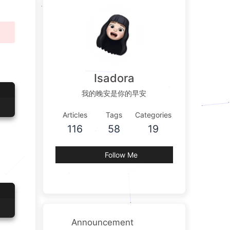
Isadora
我的晚安是你的早安
Articles
Tags
Categories
116
58
19
Follow Me
Announcement