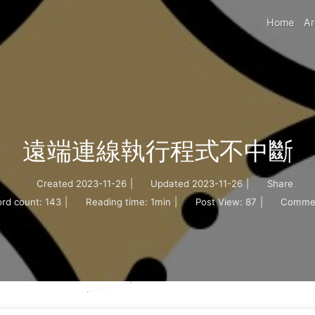
Home
Ar
遠端連線執行程式不中斷
Created
2023-11-26
|
Updated
2023-11-26
|
Share
rd count:
143
|
Reading time:
1min
|
Post View:
87
|
Comme