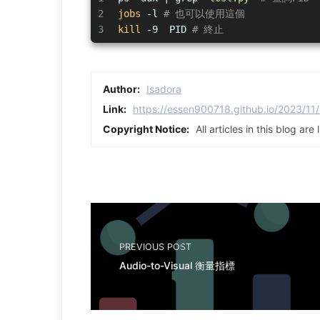
2
jobs
 -l 
# 也可以使用這個
3
kill
 -9  PID 
# 終止
Author:
Isadora
Link:
https://essen900718.github.io/2023/11
Copyright Notice:
All articles in this blog ar
PREVIOUS POST
Audio-to-Visual 衡量指標