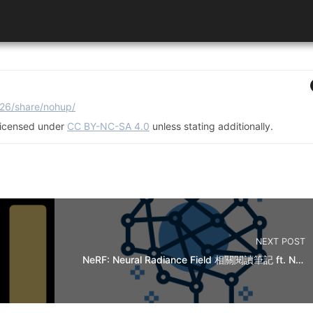
/26/share/nohup/
e licensed under
CC BY-NC-SA 4.0
unless stating additionally.
NEXT POST
NeRF: Neural Radiance Field 相關閱讀筆記 ft. NeRF-W