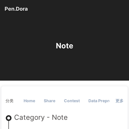
Pen.Dora
Note
分类
Home
Share
Contest
Data Preprocessing
更多
Category - Note