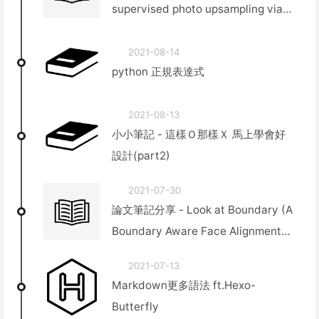
supervised photo upsampling via
latent space exploration of
generative models)
2021-08-14
python 正規表達式
2021-08-13
小小筆記 - 這樣Ｏ那樣Ｘ 馬上學會好
設計(part2)
2021-07-30
論文筆記分享 - Look at Boundary (A
Boundary Aware Face Alignment
Algorithm)
2021-07-13
Markdown更多語法 ft.Hexo-
Butterfly