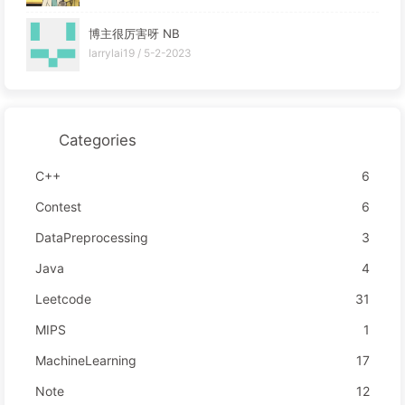
博主很厉害呀 NB
larrylai19 /
5-2-2023
Categories
C++
6
Contest
6
DataPreprocessing
3
Java
4
Leetcode
31
MIPS
1
MachineLearning
17
Note
12