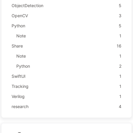
ObjectDetection
5
OpenCV
3
Python
5
Note
1
Share
16
Note
1
Python
2
SwiftUI
1
Tracking
1
Verilog
1
research
4