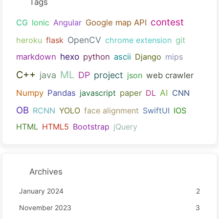
Tags
contest
CG
Ionic
Angular
Google map API
OpenCV
heroku
flask
chrome extension
git
hexo
markdown
python
ascii
Django
mips
ML
C++
java
DP
project
json
web crawler
AI
Numpy
Pandas
javascript
paper
DL
CNN
OB
RCNN
YOLO
face alignment
SwiftUI
IOS
HTML
HTML5
Bootstrap
jQuery
Archives
January 2024
2
November 2023
3