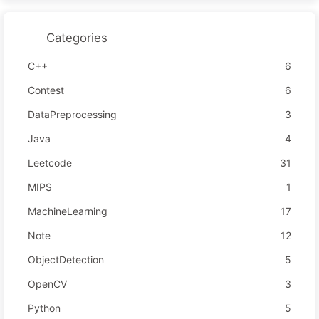
Categories
C++
6
Contest
6
DataPreprocessing
3
Java
4
Leetcode
31
MIPS
1
MachineLearning
17
Note
12
ObjectDetection
5
OpenCV
3
Python
5