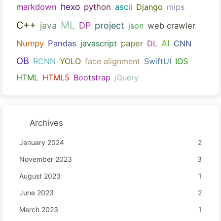
hexo
markdown
python
ascii
Django
mips
ML
C++
java
DP
project
json
web crawler
AI
Numpy
Pandas
javascript
paper
DL
CNN
OB
RCNN
YOLO
face alignment
SwiftUI
IOS
HTML
HTML5
Bootstrap
jQuery
Archives
January 2024
2
November 2023
3
August 2023
1
June 2023
2
March 2023
1