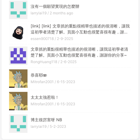
沒有一個願望實現的怎麼辦
larrylai19 /
2 months ago
[link] [link] 文章抓的重點很精華也描述的很清晰，讓我
這初學者清楚了解。頁面小互動也很驚喜很有趣，謝謝
你的分享~
essen900718 /
2-9-2025
文章抓的重點很精華也描述的很清晰，讓我這初學者清
楚了解。頁面小互動也很驚喜很有趣，謝謝你的分享~
RongHuang118 /
2-6-2025
恭喜耶🫨
Mitrofan2001 /
6-15-2023
太太太強惹啦！
Mitrofan2001 /
6-15-2023
博主很厉害呀 NB
larrylai19 /
5-2-2023