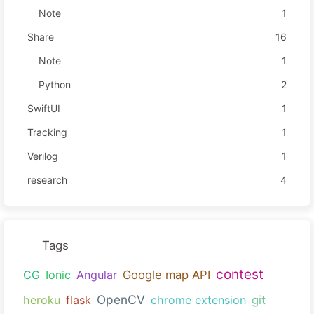
Note
1
Share
16
Note
1
Python
2
SwiftUI
1
Tracking
1
Verilog
1
research
4
Tags
contest
CG
Ionic
Angular
Google map API
OpenCV
heroku
flask
chrome extension
git