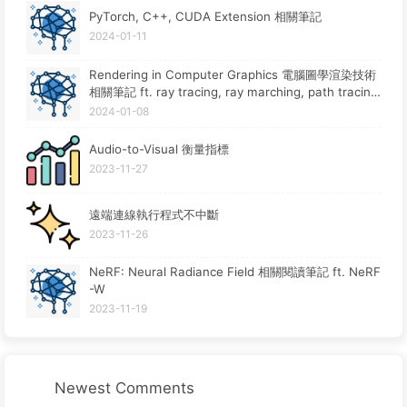
PyTorch, C++, CUDA Extension 相關筆記
2024-01-11
Rendering in Computer Graphics 電腦圖學渲染技術
相關筆記 ft. ray tracing, ray marching, path tracin
g, rasterization
2024-01-08
Audio-to-Visual 衡量指標
2023-11-27
遠端連線執行程式不中斷
2023-11-26
NeRF: Neural Radiance Field 相關閱讀筆記 ft. NeRF
-W
2023-11-19
Newest Comments