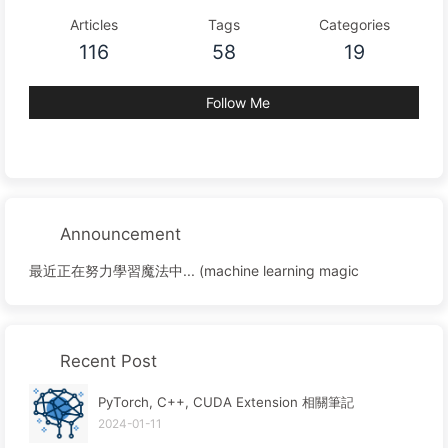
Articles
Tags
Categories
116
58
19
Follow Me
Announcement
最近正在努力學習魔法中... (machine learning magic
Recent Post
PyTorch, C++, CUDA Extension 相關筆記
2024-01-11