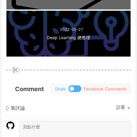
2022-05-27
Deep Learning 總整理
Comment
Gitalk
Facebook Comments
訪客
0
筆評論