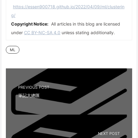
https://essen900718.github.io/2022/04/09/ml/clusterin
g/
Copyright Notice:
All articles in this blog are licensed
under
CC BY-NC-SA 4.0
unless stating additionally.
ML
PREVIOUS POST
筆記大總匯
NEXT POST