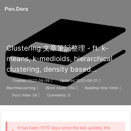
Pen.Dora
Clustering 文章筆記整理 - ft. k-
means, k-medioids, hierarchical
clustering, density based
clustering(DBSCAN)
Created
2022-04-09
|
Updated
2022-04-21
|
MachineLearning
|
Word count:
1.5k
|
Reading time:
5min
|
Post View:
34
|
Comments:
0
It has been 1570 days since the last update, the