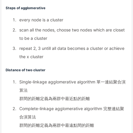
Steps of agglomerative
every node is a cluster
scan all the nodes, choose two nodes which are closet
to be a cluster
repeat 2, 3 untill all data becomes a cluster or achieve
the x cluster
Distance of two cluster
Single-linkage agglomerative algorithm 單一連結聚合演
算法
群間的距離定義為兩群中最近點的距離
Complete-linkage agglomerative algorithm 完整連結聚
合演算法
群間的距離定義為兩群中最遠點間的距離