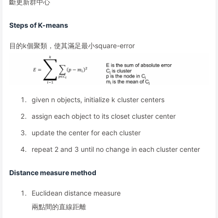
斷更新群中心
Steps of K-means
目的k個聚類，使其滿足最小square-error
given n objects, initialize k cluster centers
assign each object to its closet cluster center
update the center for each cluster
repeat 2 and 3 until no change in each cluster center
Distance measure method
Euclidean distance measure
兩點間的直線距離