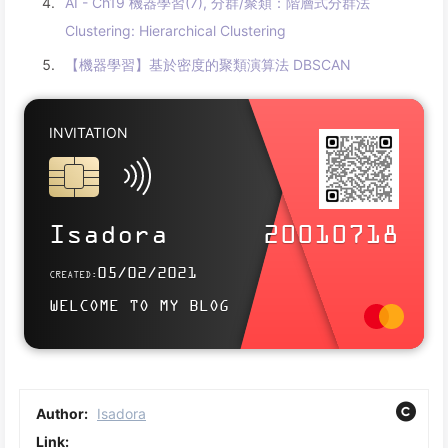
AI - Ch19 機器學習(7), 分群/聚類：階層式分群法
Clustering: Hierarchical Clustering
【機器學習】基於密度的聚類演算法 DBSCAN
INVITATION
SITELINK
https://essen900718.github.io
Isadora
20010718
Whether u have any question or not, feel free to send messages to me <3
05/02/2021
CREATED:
Welcome to Isadora's blog, wish u a nice day.
WELCOME TO MY BLOG
Author:
Isadora
Link: