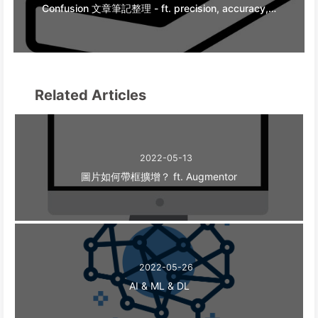
Confusion 文章筆記整理 - ft. precision, accuracy, recall, f1-score, f measure
Related Articles
2022-05-13
圖片如何帶框擴增？ ft. Augmentor
2022-05-26
AI & ML & DL