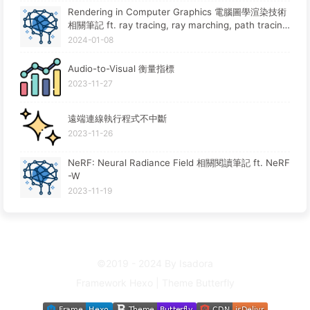
Rendering in Computer Graphics 電腦圖學渲染技術
相關筆記 ft. ray tracing, ray marching, path tracin
g, rasterization
2024-01-08
Audio-to-Visual 衡量指標
2023-11-27
遠端連線執行程式不中斷
2023-11-26
NeRF: Neural Radiance Field 相關閱讀筆記 ft. NeRF
-W
2023-11-19
©2019 - 2024 By Isadora
Framework
Hexo
|
Theme
Butterfly